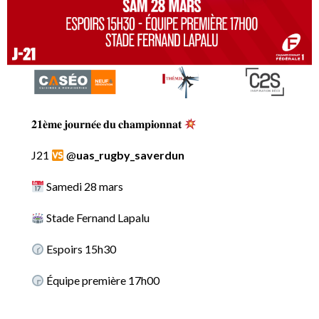
𝟐𝟏𝐞̀𝐦𝐞 𝐣𝐨𝐮𝐫𝐧𝐞́𝐞 𝐝𝐮 𝐜𝐡𝐚𝐦𝐩𝐢𝐨𝐧𝐧𝐚𝐭
J21
@
uas_rugby_saverdun
Samedi 28 mars
Stade Fernand Lapalu
Espoirs 15h30
Équipe première 17h00