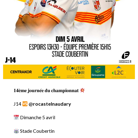
𝟏𝟒𝐞̀𝐦𝐞 𝐣𝐨𝐮𝐫𝐧𝐞́𝐞 𝐝𝐮 𝐜𝐡𝐚𝐦𝐩𝐢𝐨𝐧𝐧𝐚𝐭
J14
@
rocastelnaudary
Dimanche 5 avril
Stade Coubertin