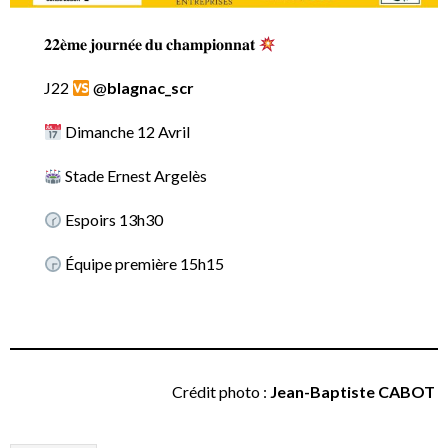
𝟐𝟐𝐞̀𝐦𝐞 𝐣𝐨𝐮𝐫𝐧𝐞́𝐞 𝐝𝐮 𝐜𝐡𝐚𝐦𝐩𝐢𝐨𝐧𝐧𝐚𝐭
J22
@
blagnac_scr
Dimanche 12 Avril
Stade Ernest Argelès
Espoirs 13h30
Équipe première 15h15
Crédit photo :
Jean-Baptiste CABOT