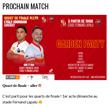
PROCHAIN MATCH
𝐐𝐮𝐚𝐫𝐭 𝐝𝐞 𝐟𝐢𝐧𝐚𝐥𝐞 – 𝐚𝐥𝐥𝐞𝐫
C’est parti pour les quarts de finale ! 1er acte dimanche au
stade Fernand Lapalu