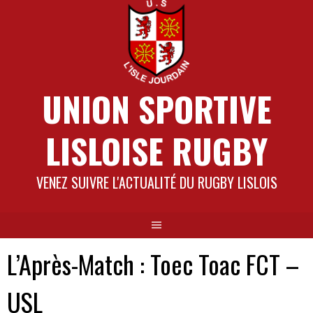
Aller
au
contenu
UNION SPORTIVE
LISLOISE RUGBY
VENEZ SUIVRE L'ACTUALITÉ DU RUGBY LISLOIS
L’Après-Match : Toec Toac FCT –
USL