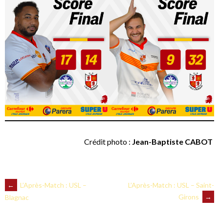
Crédit photo :
Jean-Baptiste CABOT
NAVIGATION
←
L’Après-Match : USL –
L’Après-Match : USL – Saint-
Girons
→
Blagnac
DES